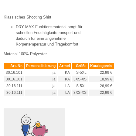
Klassisches Shooting Shirt
DRY MAX Funktionsmaterial sorgt für
schnellen Feuchtigkeitstransport und
dadurch für eine angenehme
Körpertemperatur und Tragekomfort
Material 100% Polyester
Art. Nr.
Personalisierung
Ärmel
Größe
Katalogpreis
30.16.101
ja
KA
S-5XL
22,99 €
30.16.101
ja
KA
3XS-XS
18,99 €
30.16.111
ja
LA
S-5XL
26,99 €
30.16.111
ja
LA
3XS-XS
22,99 €